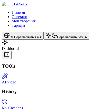
Gen-4.5
Главная
Generator
Мои творения
Тарифы
RU
Переключить язык
Переключить режим
Dashboard
TOOls
AI Video
History
My Creations