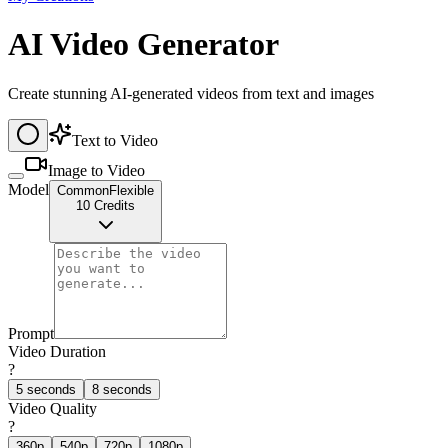
AI Video Generator
Create stunning AI-generated videos from text and images
Text to Video
Image to Video
Model
Common
Flexible
10
Credits
Prompt
Video Duration
?
5 seconds
8 seconds
Video Quality
?
360p
540p
720p
1080p