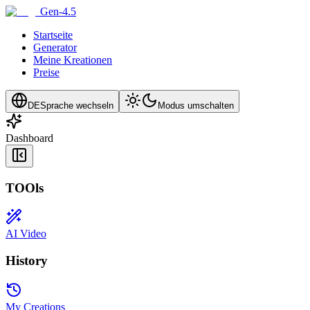
Gen-4.5
Startseite
Generator
Meine Kreationen
Preise
DE
Sprache wechseln
Modus umschalten
Dashboard
TOOls
AI Video
History
My Creations